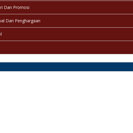
ri Dan Promosi
val Dan Penghargaan
l
a