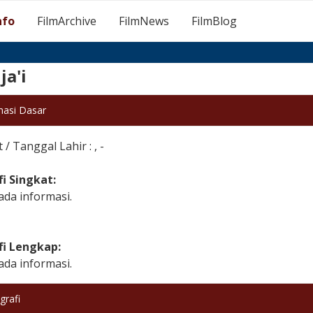
nfo
FilmArchive
FilmNews
FilmBlog
ja'i
masi Dasar
/ Tanggal Lahir : , -
fi Singkat:
ada informasi.
fi Lengkap:
ada informasi.
grafi