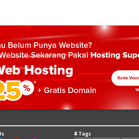
Us
Tags