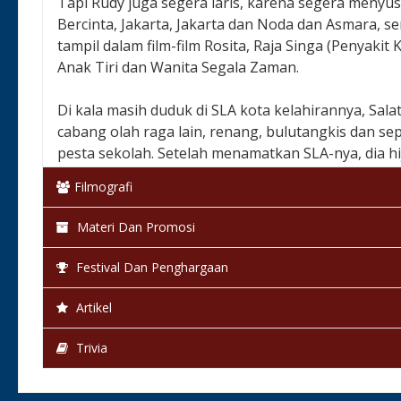
Tapi Rudy juga segera laris, karena segera menyus
Bercinta, Jakarta, Jakarta dan Noda dan Asmara, s
tampil dalam film-film Rosita, Raja Singa (Penyaki
Anak Tiri dan Wanita Segala Zaman.
Di kala masih duduk di SLA kota kelahirannya, Sa
cabang olah raga lain, renang, bulutangkis dan s
pesta sekolah. Setelah menamatkan SLA-nya, dia 
Internasional Deplu, tapi cuma sampai tingkat 11.
Filmografi
Menjelang diajak main film, Rudy pernah belajar m
Materi Dan Promosi
sekali sesudah dia terlibat dalam pembuatan film.
Festival Dan Penghargaan
Artikel
Trivia