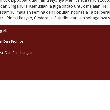
untuk Lippobank dan Jamu Nyonya Menir. Pada tahun 2005, 
 dan Singapura. Kemudian ia juga difoto untuk majalah Her
i sampul majalah Femina dan Popular Indonesia. Ia berpera
itri, Pintu Hidayah, Cinderella, Sujudku dan lain sebagainya 
grafi
ri Dan Promosi
val Dan Penghargaan
l
a