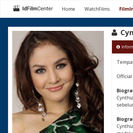
Home
WatchFilms
FilmI
Cyn
Infor
Tempat 
Officia
Biogra
Cynthia
sebelum
Biogra
Cynthia