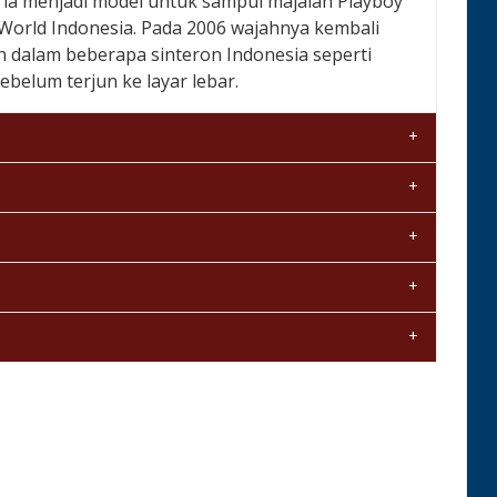
ia menjadi model untuk sampul majalah Playboy
 World Indonesia. Pada 2006 wajahnya kembali
n dalam beberapa sinteron Indonesia seperti
sebelum terjun ke layar lebar.