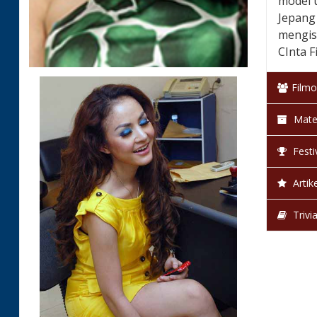
model 
Jepang
mengis
CInta F
Filmo
Mate
Festi
Artike
Trivi