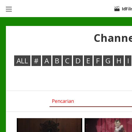
Channe
ALL
#
A
B
C
D
E
F
G
H
I