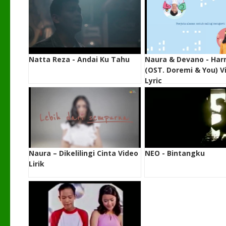
Natta Reza - Andai Ku Tahu
Naura & Devano - Har
(OST. Doremi & You) V
Lyric
Naura – Dikelilingi Cinta Video
NEO - Bintangku
Lirik