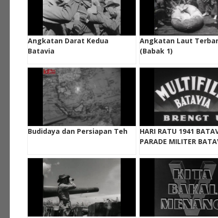
Angkatan Darat Kedua
Angkatan Laut Terba
Batavia
(Babak 1)
Budidaya dan Persiapan Teh
HARI RATU 1941 BATAV
PARADE MILITER BATA