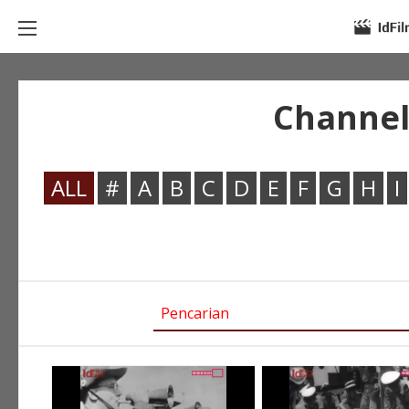
Channel:
ALL
#
A
B
C
D
E
F
G
H
I