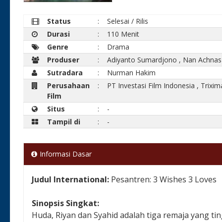
Status
:
Selesai / Rilis
Durasi
:
110 Menit
Genre
:
Drama
Produser
:
Adiyanto Sumardjono
,
Nan Achnas
Sutradara
:
Nurman Hakim
Perusahaan
:
PT Investasi Film Indonesia
,
Trixi
Film
Situs
:
-
Tampil di
:
-
Informasi Dasar
Judul International:
Pesantren: 3 Wishes 3 Loves
Sinopsis Singkat:
Huda, Riyan dan Syahid adalah tiga remaja yang ti