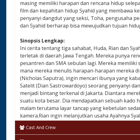
masing memiliki harapan dan rencana hidup selepas
film dan kepahitan hidup Syahid yang membawa keti
penyanyi dangdut yang seksi, Toha, pengusaha per
dan Syahid berharap bisa mewujudkan tujuan hid
Sinopsis Lengkap:
Ini cerita tentang tiga sahabat, Huda, Rian dan Sya
terletak di daerah Jawa Tengah. Mereka punya ren
pesantren dan SMA sebulan lagi. Mereka memiliki s
mana mereka menulis harapan-harapan mereka di 
(Nicholas Saputra), ingin mencari ibunya yang ka
Satelit (Dian Sastrowardoyo) seorang penyanyi da
menjadi bintang terkenal di Jakarta. Diantara mer
suatu kota besar. Dia mendapatkan sebuah kado 
malam terutama layar tancap yang kebetulan seda
kamera.Rian ingin melanjutkan usaha Ayahnya Syahi
Syahid merencanakan sesuatu yang besar dalam 
Cast And Crew
Bagaimana kehidupan mereka bertiga dan terwujud
tempat rahasia itu?