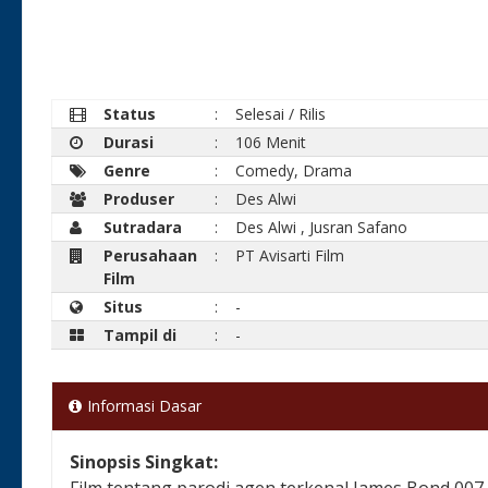
Status
:
Selesai / Rilis
Durasi
:
106 Menit
Genre
:
Comedy, Drama
Produser
:
Des Alwi
Sutradara
:
Des Alwi
,
Jusran Safano
Perusahaan
:
PT Avisarti Film
Film
Situs
:
-
Tampil di
:
-
Informasi Dasar
Sinopsis Singkat:
Film tentang parodi agen terkenal James Bond 007