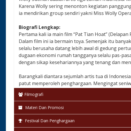
Karena Wolly sering menonton kegiatan panggung,
ia mendirikan group sendiri yakni Miss Wolly Opera
Biografi Lengkap:
Pertama kali ia main film “Pat Tian Hoat” (Delapan P
Dalam film ini ia bermain toya. Semenjak itu banyak
selalu berusaha datang lebih awal di gedung per
dugaan ekonomi rumah tangganya selalu pas-pasan.
dengan sikap kesehariannya yang tenang dan men
Barangkali diantara sejumlah artis tua di Indones
patut memperoleh penghargaan. Mengingat seniwati
100 judul film nasional yang pernah dibintangi, da
Filmografi
yang tak pernah secara formil belajar teknik dr
wanita cerewet, peran kocak, sampai dengan trag
Materi Dan Promosi
Kekuatan Wolly dalam seni peran, justru terletak p
Festival Dan Penghargaan
toleran terhadap tanggung jawabnya sebagai se