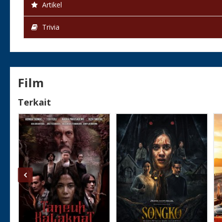
yang pernah ia ucapkan pada suatu sore di teras 
Artikel
sebagai manusia panggung yang luar biasa. Di tahun
Slamet dalam lagu E...copot.. copot. Ibu dan anak
Trivia
TVRI di zaman 80-an yang di sutradarai oleh Ali Sh
Film
Terkait