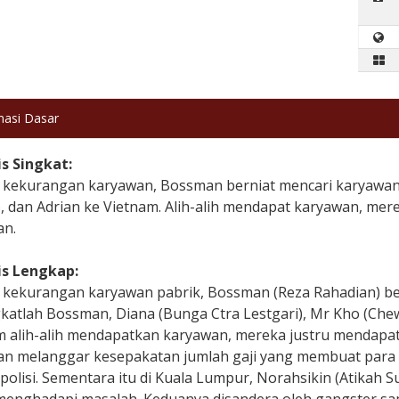
masi Dasar
is Singkat:
 kekurangan karyawan, Bossman berniat mencari karyawan 
, dan Adrian ke Vietnam. Alih-alih mendapat karyawan, me
n.
is Lengkap:
 kekurangan karyawan pabrik, Bossman (Reza Rahadian) ber
atlah Bossman, Diana (Bunga Ctra Lestgari), Mr Kho (Chew K
m alih-alih mendapatkan karyawan, mereka justru mendapat
n melanggar kesepakatan jumlah gaji yang membuat para c
polisi. Sementara itu di Kuala Lumpur, Norahsikin (Atikah 