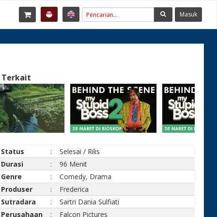
Masuk
 Terkait
Status
:
Selesai / Rilis
Durasi
:
96 Menit
Genre
:
Comedy, Drama
Produser
:
Frederica
Sutradara
:
Sartri Dania Sulfiati
Perusahaan
:
Falcon Pictures