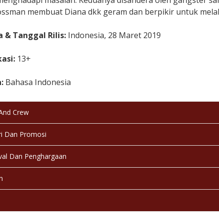
menghadapi masalah. Keduanya disandera oleh gangster sa
ossman membuat Diana dkk geram dan berpikir untuk mela
 & Tanggal Rilis:
Indonesia, 28 Maret 2019
kasi:
13+
a:
Bahasa Indonesia
:
Berwarna
 And Crew
:
Selesai / Rilis
i Dan Promosi
val Dan Penghargaan
n