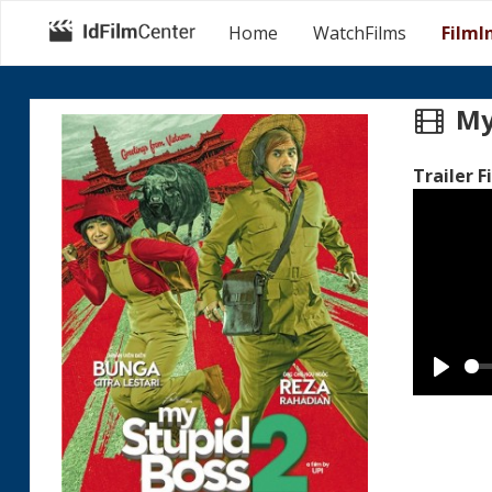
Home
WatchFilms
FilmI
My
Trailer F
Play