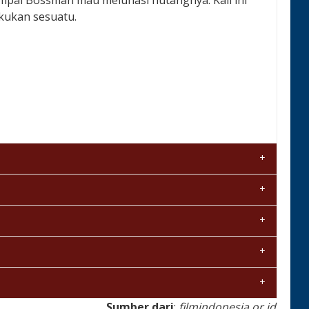
mpai Bossman mau melunasi hutangnya. Kali ini
kukan sesuatu.
Sumber dari
:
filmindonesia.or.id