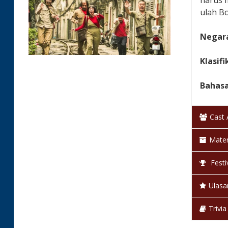
harus 
ulah B
Negara
Klasifi
Bahas
Warna
Cast
Status
Mater
Festi
Ulasa
Trivia