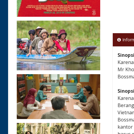
Infor
Sinops
Karena
Mr Kho
Bossma
Sinops
Karena
Berangk
Vietna
Bossma
kantor 