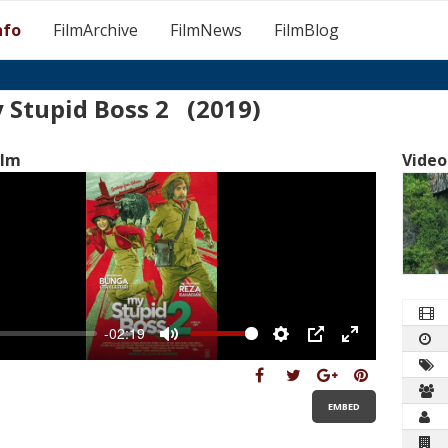
nfo
FilmArchive
FilmNews
FilmBlog
 Stupid Boss 2 (2019)
ilm
Video
-02:19
Mute
Settings
PIP
Enter
fullscreen
EMBED