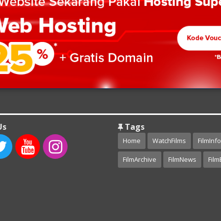
Us
Tags
Home
WatchFilms
FilmInfo
FilmArchive
FilmNews
Film