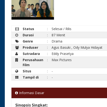
Status
:
Selesai / Rilis
Durasi
:
87 Menit
Genre
:
Drama
Produser
:
Agus Basuki
,
Ody Mulya Hidayat
Sutradara
:
Eddy Prasetya
Perusahaan
:
Max Pictures
Film
Situs
:
-
Tampil di
:
-
Informasi Dasar
Sinopsis Singkat: