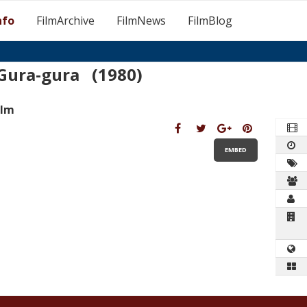
nfo
FilmArchive
FilmNews
FilmBlog
Gura-gura (1980)
ilm
EMBED