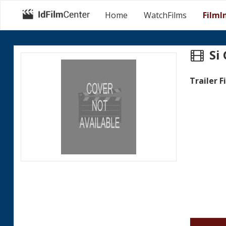
Home
WatchFilms
FilmI
Si 
Trailer F