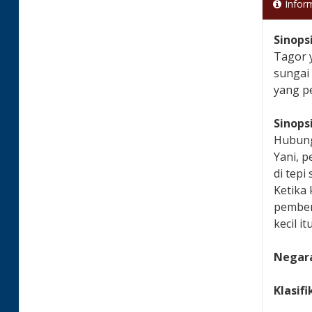
Infor
Sinops
Tagor 
sungai
yang p
Sinops
Hubung
Yani, p
di tep
Ketika 
pember
kecil itu
Negara
Klasifi