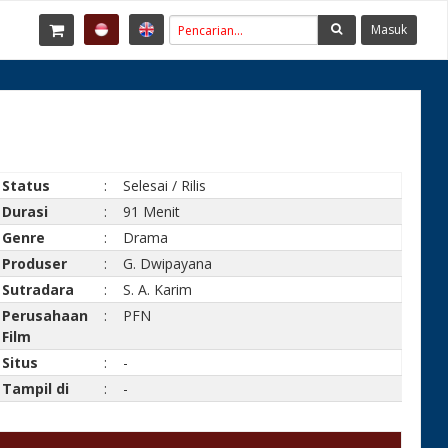
Masuk
Status
:
Selesai / Rilis
Durasi
:
91 Menit
Genre
:
Drama
Produser
:
G. Dwipayana
Sutradara
:
S. A. Karim
Perusahaan
:
PFN
Film
Situs
:
-
Tampil di
:
-