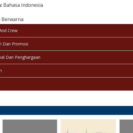
a:
Bahasa Indonesia
:
Berwarna
 And Crew
:
Selesai / Rilis
i Dan Promosi
val Dan Penghargaan
n