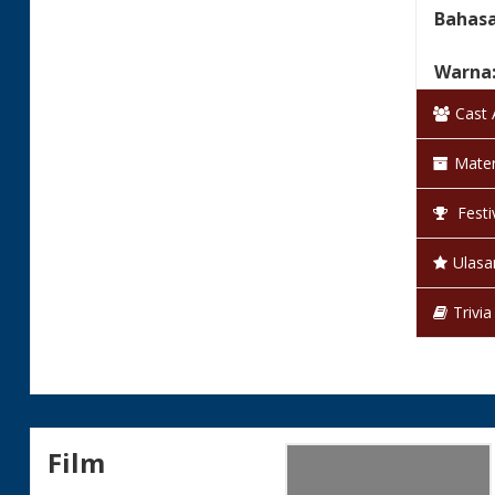
Bahas
Warna
Cast
Status
Mater
Festi
Ulasa
Trivia
Film