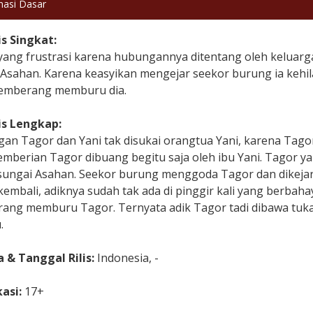
masi Dasar
is Singkat:
yang frustrasi karena hubungannya ditentang oleh keluarga
 Asahan. Karena keasyikan mengejar seekor burung ia kehi
emberang memburu dia.
is Lengkap:
an Tagor dan Yani tak disukai orangtua Yani, karena Tagor
emberian Tagor dibuang begitu saja oleh ibu Yani. Tagor ya
i sungai Asahan. Seekor burung menggoda Tagor dan dikejar
kembali, adiknya sudah tak ada di pinggir kali yang berbah
ang memburu Tagor. Ternyata adik Tagor tadi dibawa tuka
.
 & Tanggal Rilis:
Indonesia, -
kasi:
17+