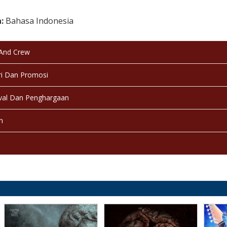
a:
Bahasa Indonesia
:
Berwarna
 And Crew
:
Selesai / Rilis
i Dan Promosi
val Dan Penghargaan
n