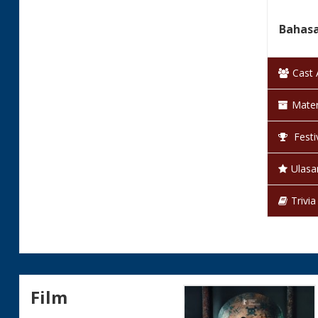
Bahas
Warna
Cast
Status
Mater
Festi
Ulasa
Trivia
Film