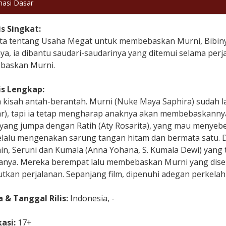
masi Dasar
is Singkat:
ita tentang Usaha Megat untuk membebaskan Murni, Bibiny
a, ia dibantu saudari-saudarinya yang ditemui selama perj
askan Murni.
is Lengkap:
kisah antah-berantah. Murni (Nuke Maya Saphira) sudah lam
r), tapi ia tetap mengharap anaknya akan membebaskannya
 yang jumpa dengan Ratih (Aty Rosarita), yang mau menyeb
elalu mengenakan sarung tangan hitam dan bermata satu. 
ain, Seruni dan Kumala (Anna Yohana, S. Kumala Dewi) yang
anya. Mereka berempat lalu membebaskan Murni yang dise
tkan perjalanan. Sepanjang film, dipenuhi adegan perkelah
 & Tanggal Rilis:
Indonesia, -
kasi:
17+