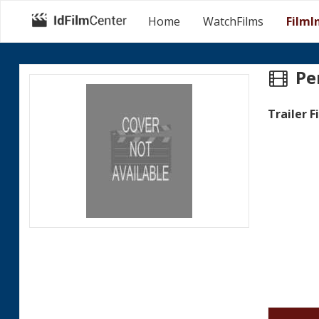
Home
WatchFilms
FilmI
Pe
Trailer F