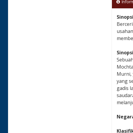
Infor
Sinops
Bercer
usahany
membeb
Sinops
Sebuah 
Mochta
Murni,
yang s
gadis l
saudar
melanju
Negara
Klasifi