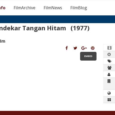
nfo
FilmArchive
FilmNews
FilmBlog
ndekar Tangan Hitam (1977)
ilm
EMBED