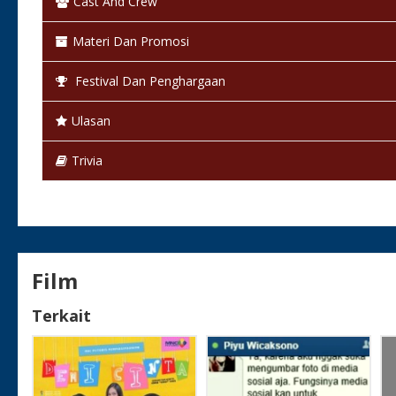
Cast And Crew
Bahasa:
Bahasa Indonesia
Materi Dan Promosi
Warna:
Berwarna
Festival Dan Penghargaan
Status:
Selesai / Rilis
Ulasan
Trivia
Film
Terkait