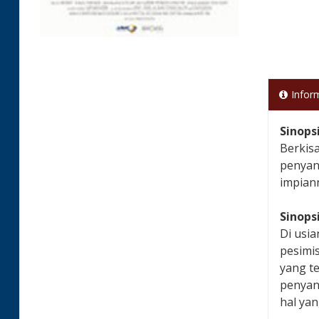
Infor
Sinops
Berkis
penyan
impiann
Sinops
Di usia
pesimi
yang t
penyan
hal yan