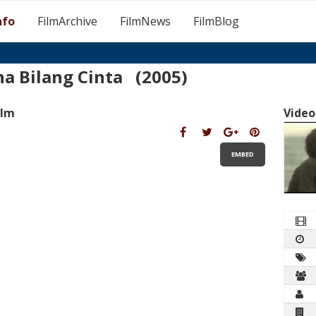
nfo
FilmArchive
FilmNews
FilmBlog
a Bilang Cinta (2005)
ilm
Video
EMBED