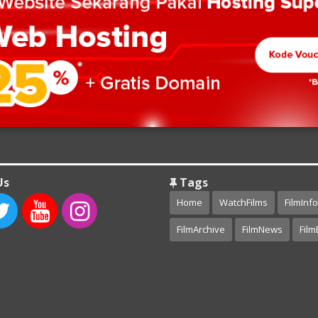
Us
Tags
Home
WatchFilms
FilmInfo
FilmArchive
FilmNews
Film