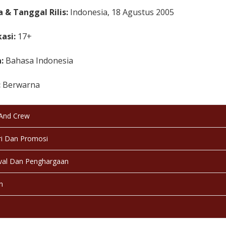
 & Tanggal Rilis:
Indonesia, 18 Agustus 2005
kasi:
17+
a:
Bahasa Indonesia
:
Berwarna
:
Selesai / Rilis
 And Crew
i Dan Promosi
val Dan Penghargaan
n