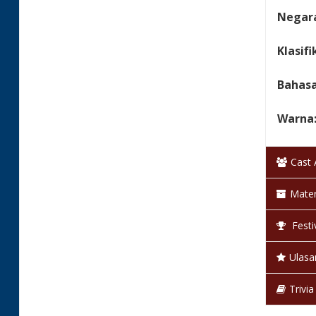
Negara
Klasifi
Bahas
Warna
Status
Cast
Mater
Festi
Ulasa
Trivia