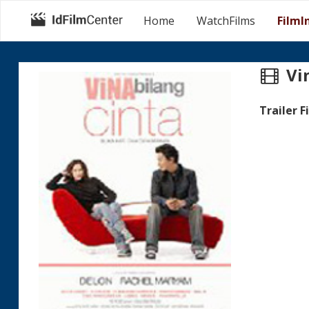
Home
WatchFilms
FilmI
Vin
Trailer F