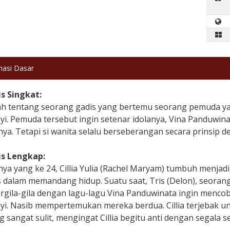
masi Dasar
is Singkat:
ah tentang seorang gadis yang bertemu seorang pemuda ya
yi. Pemuda tersebut ingin setenar idolanya, Vina Panduwi
ya. Tetapi si wanita selalu berseberangan secara prinsip 
is Lengkap:
nya yang ke 24, Cillia Yulia (Rachel Maryam) tumbuh menjad
s dalam memandang hidup. Suatu saat, Tris (Delon), seoran
ergila-gila dengan lagu-lagu Vina Panduwinata ingin menco
yi. Nasib mempertemukan mereka berdua. Cillia terjebak u
g sangat sulit, mengingat Cillia begitu anti dengan segala se