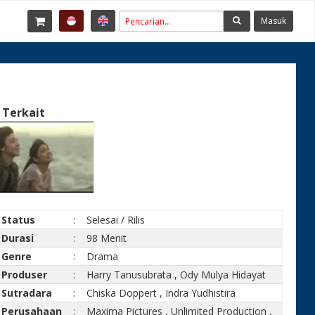
Masuk
 Terkait
Status
:
Selesai / Rilis
Durasi
:
98 Menit
Genre
:
Drama
Produser
:
Harry Tanusubrata
,
Ody Mulya Hidayat
Sutradara
:
Chiska Doppert
,
Indra Yudhistira
Perusahaan
:
Maxima Pictures
,
Unlimited Production
,