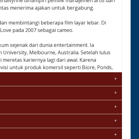
, Shalvynne dihampiri pemilik manajemen artis dari
ntas menerima ajakan untuk bergabung.
 dan membintangi beberapa film layar lebar. Di
 Love pada 2007 sebagai cameo.
m sejenak dari dunia entertainment. Ia
niversity, Melbourne, Australia. Setelah lulus
i meretas kariernya lagi dari awal. Karena
isi untuk produk komersil seperti Biore, Ponds,
ma film layar lebar berjudul "Bila". Di situ ia
duksi Maxima Pictures itu rencananya tayang di