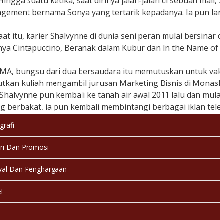
Hingga suatu ketika, saat dirinya jalan-jalan di sebuah mall
gement bernama Sonya yang tertarik kepadanya. Ia pun la
aat itu, karier Shalvynne di dunia seni peran mulai bersinar
nya Cintapuccino, Beranak dalam Kubur dan In the Name of
SMA, bungsu dari dua bersaudara itu memutuskan untuk vaku
tkan kuliah mengambil jurusan Marketing Bisnis di Monash U
 Shalvynne pun kembali ke tanah air awal 2011 lalu dan mula
berbakat, ia pun kembali membintangi berbagai iklan telev
on, Cassablanca, dll.
grafi
r, perempuan berlesung pipit ini bahkan menjadi pemeran uta
ri Dan Promosi
akting dengan aktor pria berbakat Stefan William. Film Pro
p pada 9 Februari 2012 mendatang.
val Dan Penghargaan
l
a