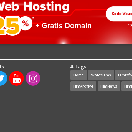
Us
Tags
Home
WatchFilms
FilmInfo
FilmArchive
FilmNews
Film