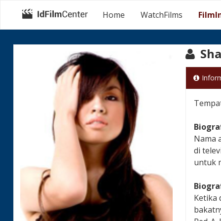
Home
WatchFilms
FilmI
Sha
Infor
Tempat 
Biogra
Nama ak
di tele
untuk m
Biogra
Ketika
bakatny