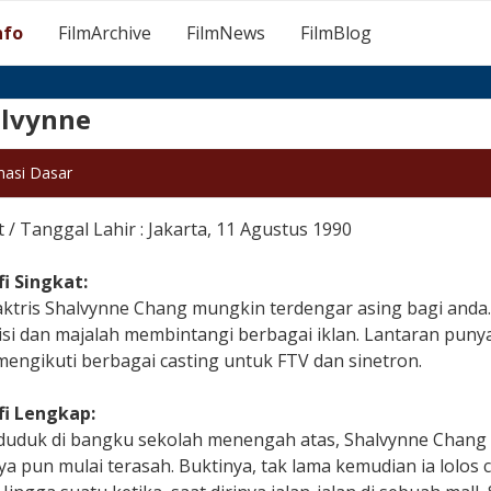
nfo
FilmArchive
FilmNews
FilmBlog
lvynne
masi Dasar
/ Tanggal Lahir : Jakarta, 11 Agustus 1990
fi Singkat:
tris Shalvynne Chang mungkin terdengar asing bagi anda. 
visi dan majalah membintangi berbagai iklan. Lantaran punya 
engikuti berbagai casting untuk FTV dan sinetron.
fi Lengkap:
 duduk di bangku sekolah menengah atas, Shalvynne Chang i
a pun mulai terasah. Buktinya, tak lama kemudian ia lolos