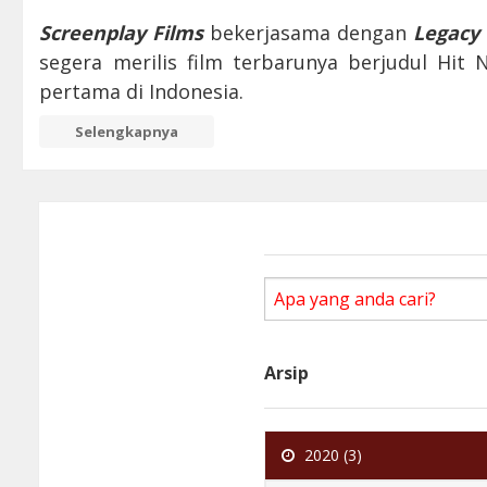
Screenplay Films
bekerjasama dengan
Legacy 
segera merilis film terbarunya berjudul Hit
pertama di Indonesia.
Selengkapnya
Arsip
2020 (3)