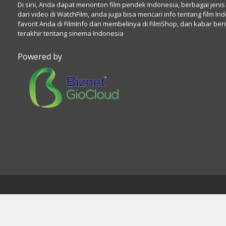
Di sini, Anda dapat menonton film pendek Indonesia, berbagai jenis
dari video di WatchFilm, anda juga bisa mencari info tentang film In
favorit Anda di FilmInfo dan membelinya di FilmShop, dan kabar beri
terakhir tentang sinema Indonesia
Powered by