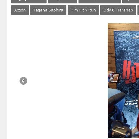
Action
Tatjana Saphira
Film Hit N Run
Ody C. Harahap