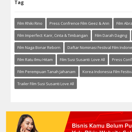
Tag
Film Rhiki Rino
Press Confrence Film Geez & Ann
Film Ab
Film Imperfect: Karir, Cinta & Timbangan
Film Darah Daging
Film Naga Bonar Reborn
Daftar Nominasi Festival Film Indon
Film Ratu Ilmu Hitam
Film Susi Susanti: Love All
Press Confr
Film Perempuan Tanah Jahanam
Korea Indonesia Film Festiv
Trailer Film Susi Susanti Love All