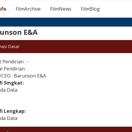
nfo
FilmArchive
FilmNews
FilmBlog
unson E&A
masi Dasar
Pendirian : -
 Pendirian :
k/CEO : Barunson E&A
fi Singkat:
Ada Data
fi Lengkap:
Ada Data