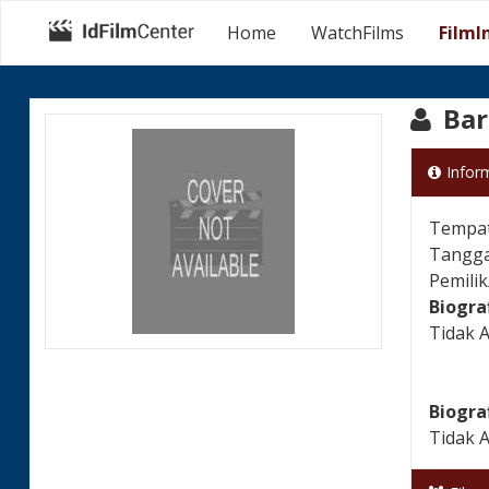
Home
WatchFilms
FilmI
Bar
Infor
Tempat 
Tanggal
Pemili
Biogra
Tidak 
Biogra
Tidak 