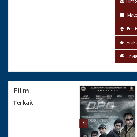
Filmo
Mate
Festi
Artike
Trivi
Film
Terkait