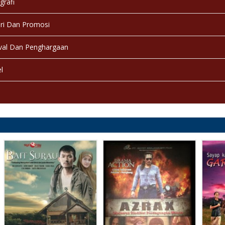
grafi
ri Dan Promosi
val Dan Penghargaan
l
a