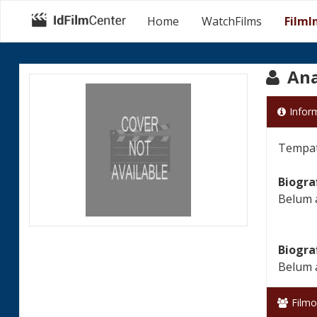
Home
WatchFilms
FilmI
Ana
Infor
Tempat 
Biogra
Belum 
Biogra
Belum 
Filmo