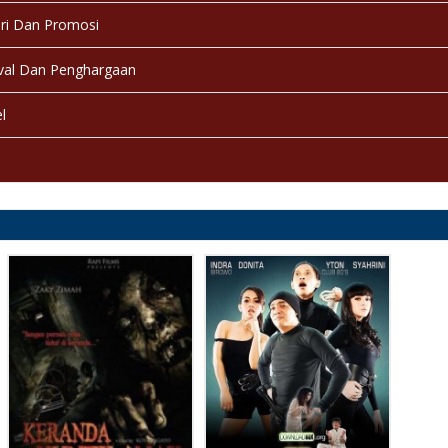
ri Dan Promosi
val Dan Penghargaan
l
a