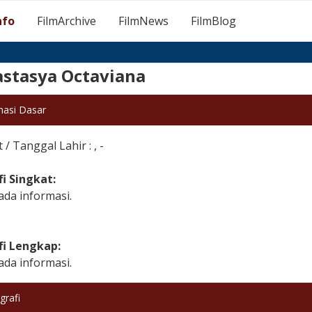
nfo
FilmArchive
FilmNews
FilmBlog
stasya Octaviana
masi Dasar
/ Tanggal Lahir : , -
fi Singkat:
ada informasi.
fi Lengkap:
ada informasi.
grafi