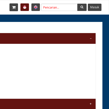
Masuk