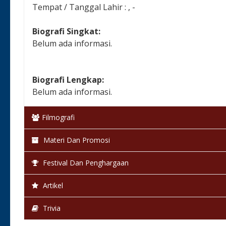
Tempat / Tanggal Lahir : , -
Biografi Singkat:
Belum ada informasi.
Biografi Lengkap:
Belum ada informasi.
Filmografi
Materi Dan Promosi
Festival Dan Penghargaan
Artikel
Trivia