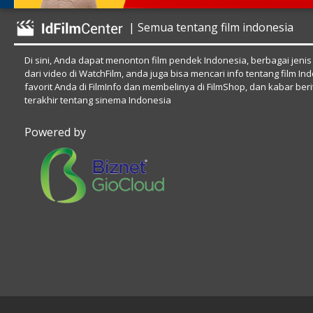
| Semua tentang film indonesia
Di sini, Anda dapat menonton film pendek Indonesia, berbagai jenis
dari video di WatchFilm, anda juga bisa mencari info tentang film In
favorit Anda di FilmInfo dan membelinya di FilmShop, dan kabar beri
terakhir tentang sinema Indonesia
Powered by