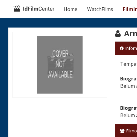
Home
WatchFilms
FilmI
Arn
Infor
Tempat 
Biogra
Belum 
Biogra
Belum 
Filmo