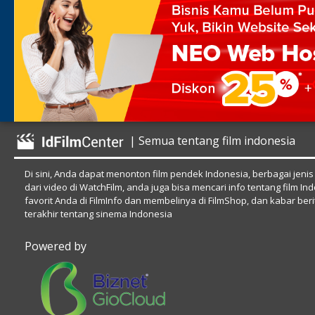
| Semua tentang film indonesia
Di sini, Anda dapat menonton film pendek Indonesia, berbagai jenis
dari video di WatchFilm, anda juga bisa mencari info tentang film In
favorit Anda di FilmInfo dan membelinya di FilmShop, dan kabar beri
terakhir tentang sinema Indonesia
Powered by