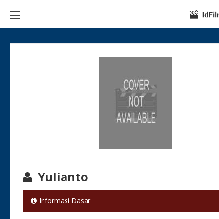
Yulianto
Informasi Dasar