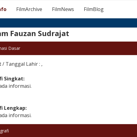
nfo
FilmArchive
FilmNews
FilmBlog
m Fauzan Sudrajat
masi Dasar
/ Tanggal Lahir : ,
fi Singkat:
ada informasi.
fi Lengkap:
ada informasi.
grafi