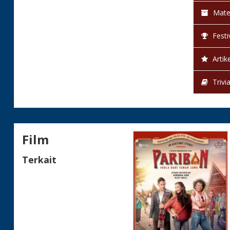
Mate
Festi
Artike
Trivi
Film
Terkait