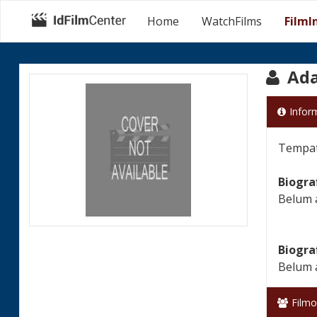
Home
WatchFilms
FilmI
Ada
Infor
Tempat 
Biogra
Belum 
Biogra
Belum 
Filmo