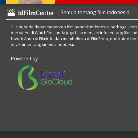
| Semua tentang film indonesia
Di sini, Anda dapat menonton film pendek Indonesia, berbagai jenis
dari video di WatchFilm, anda juga bisa mencari info tentang film In
favorit Anda di FilmInfo dan membelinya di FilmShop, dan kabar beri
terakhir tentang sinema Indonesia
Powered by