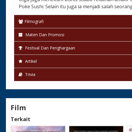
Poke Sushi. Selain itu juga ia menjadi salah seoran
Filmografi
Materi Dan Promosi
Festival Dan Penghargaan
Artikel
Trivia
Film
Terkait