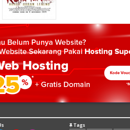
Us
Tags