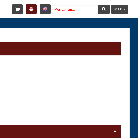
Masuk