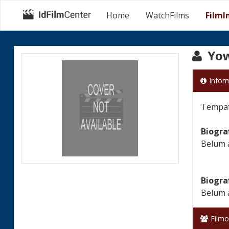
Home
WatchFilms
FilmI
Yow
Infor
Tempat 
Biogra
Belum 
Biogra
Belum 
Filmo