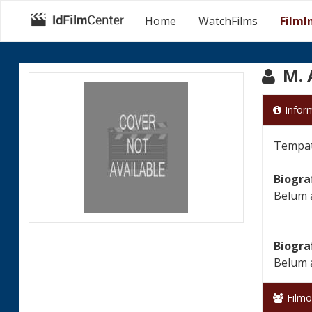
Home
WatchFilms
FilmI
M. 
Infor
Tempat 
Biogra
Belum 
Biogra
Belum 
Filmo