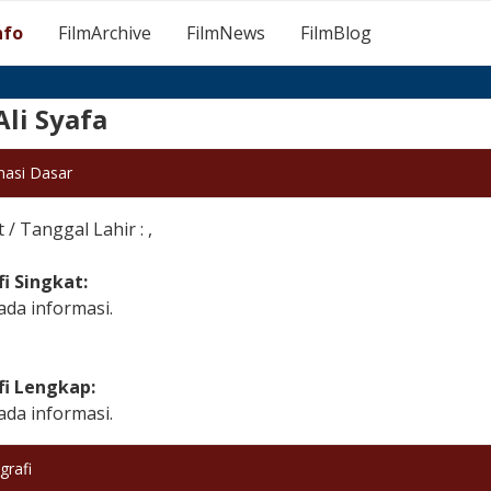
nfo
FilmArchive
FilmNews
FilmBlog
Ali Syafa
masi Dasar
/ Tanggal Lahir : ,
fi Singkat:
ada informasi.
fi Lengkap:
ada informasi.
grafi