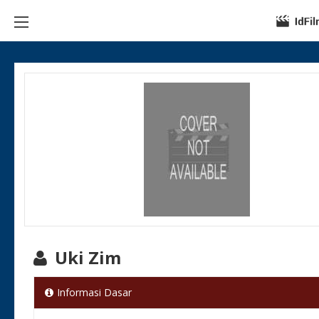
Uki Zim
Informasi Dasar