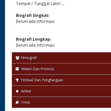
Tempat / Tanggal Lahir : ,
Biografi Singkat:
Belum ada informasi.
Biografi Lengkap:
Belum ada informasi.
Filmografi
Materi Dan Promosi
Festival Dan Penghargaan
Artikel
Trivia