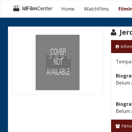
Home
WatchFilms
FilmI
Jer
Infor
Tempat 
Biogra
Belum 
Biogra
Belum 
Filmo