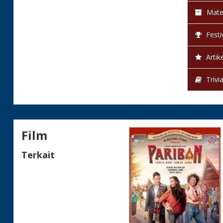
Mate
Festi
Artike
Trivi
Film
Terkait