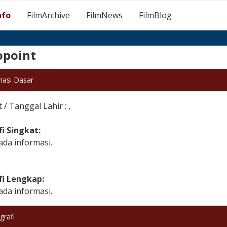
nfo
FilmArchive
FilmNews
FilmBlog
opoint
masi Dasar
/ Tanggal Lahir : ,
fi Singkat:
ada informasi.
fi Lengkap:
ada informasi.
grafi