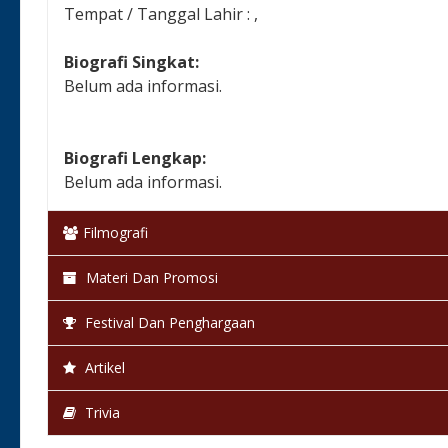
Tempat / Tanggal Lahir : ,
Biografi Singkat:
Belum ada informasi.
Biografi Lengkap:
Belum ada informasi.
Filmografi
Materi Dan Promosi
Festival Dan Penghargaan
Artikel
Trivia