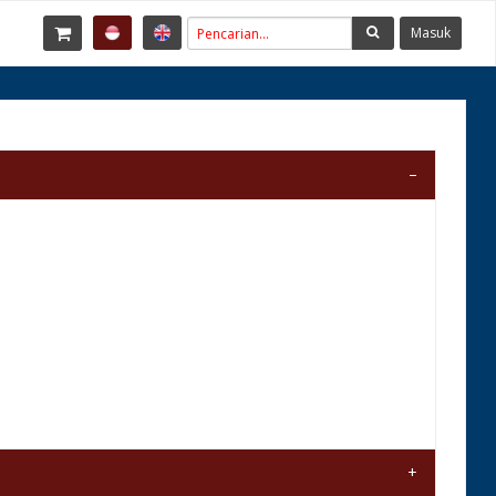
Masuk