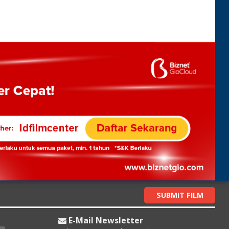
SUBMIT FILM
E-Mail Newsletter