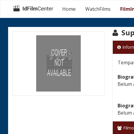
Home
WatchFilms
FilmI
Sup
Infor
Tempat 
Biogra
Belum 
Biogra
Belum 
Filmo