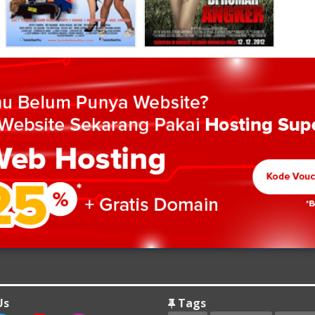
Us
Tags