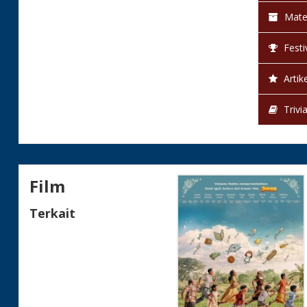
Mate
Festi
Artike
Trivi
Film
Terkait