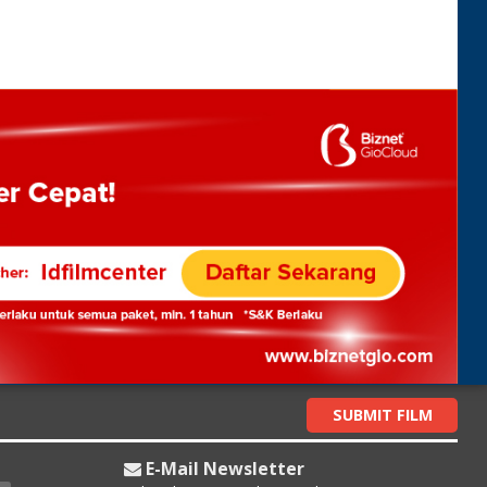
SUBMIT FILM
E-Mail Newsletter