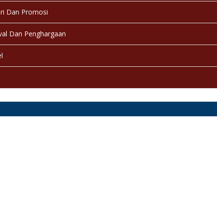
ri Dan Promosi
val Dan Penghargaan
l
a