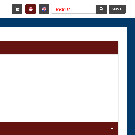
Masuk