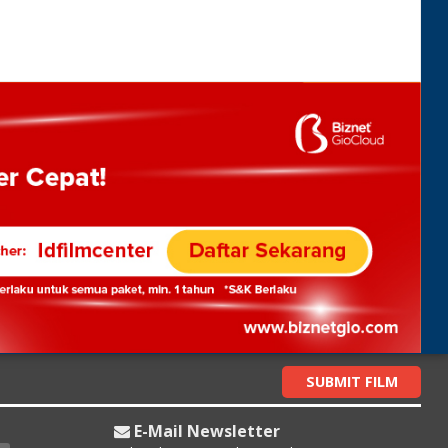
SUBMIT FILM
E-Mail Newsletter