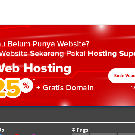
Us
Tags