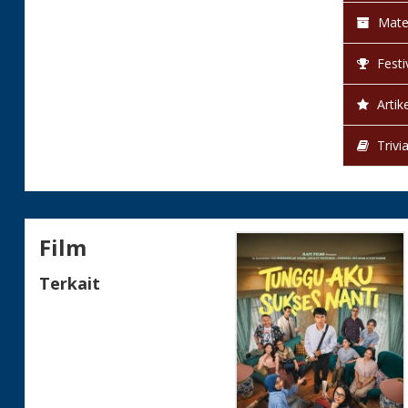
Mate
Festi
Artike
Trivi
Film
Terkait