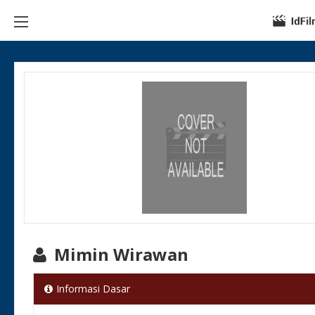
Mimin Wirawan
Informasi Dasar