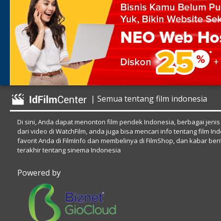
| Semua tentang film indonesia
Di sini, Anda dapat menonton film pendek Indonesia, berbagai jenis
dari video di WatchFilm, anda juga bisa mencari info tentang film In
favorit Anda di FilmInfo dan membelinya di FilmShop, dan kabar beri
terakhir tentang sinema Indonesia
Powered by