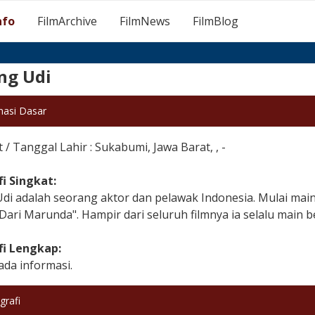
nfo
FilmArchive
FilmNews
FilmBlog
g Udi
masi Dasar
/ Tanggal Lahir : Sukabumi, Jawa Barat, , -
fi Singkat:
i adalah seorang aktor dan pelawak Indonesia. Mulai main 
 Dari Marunda". Hampir dari seluruh filmnya ia selalu mai
fi Lengkap:
ada informasi.
grafi