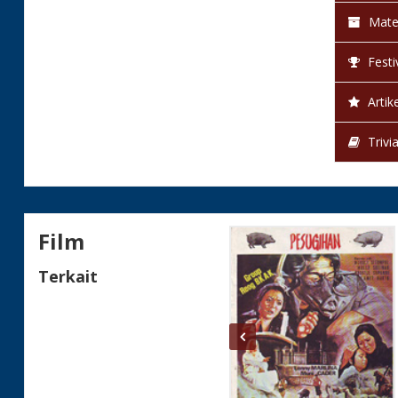
Mate
Festi
Artike
Trivi
Film
Terkait