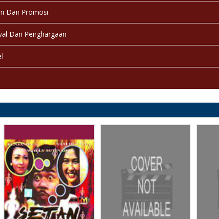
ri Dan Promosi
val Dan Penghargaan
l
a