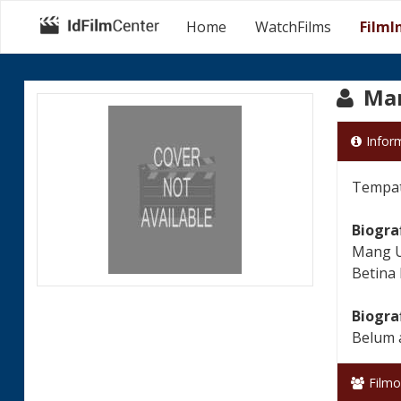
Home
WatchFilms
FilmI
Man
Infor
Tempat 
Biogra
Mang Ud
Betina
Biogra
Belum 
Filmo