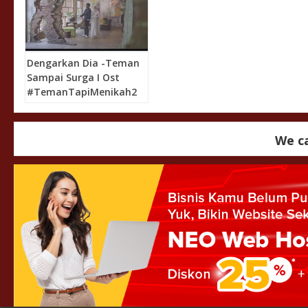
Dengarkan Dia -Teman
Sampai Surga I Ost
#TemanTapiMenikah2
We ca