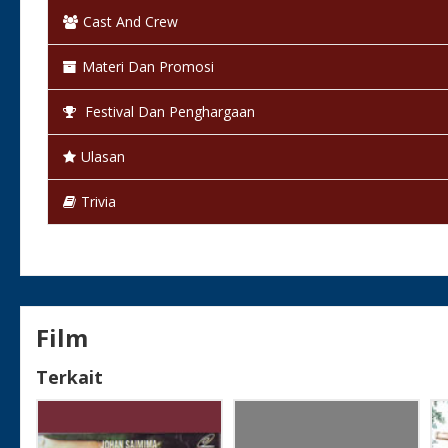
Cast And Crew
Bahasa:
Bahasa Indonesia
Materi Dan Promosi
Warna:
Berwarna
Festival Dan Penghargaan
Status:
Selesai / Rilis
Ulasan
Trivia
Film
Terkait