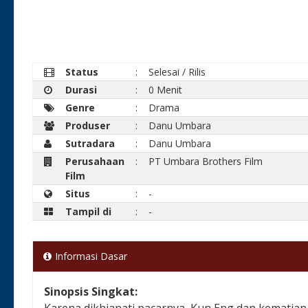
Status
:
Selesai / Rilis
Durasi
:
0 Menit
Genre
:
Drama
Produser
:
Danu Umbara
Sutradara
:
Danu Umbara
Perusahaan
:
PT Umbara Brothers Film
Film
Situs
:
-
Tampil di
:
-
Informasi Dasar
Sinopsis Singkat:
Karena dikhianati pacarnya, Kun Eng dan kematian