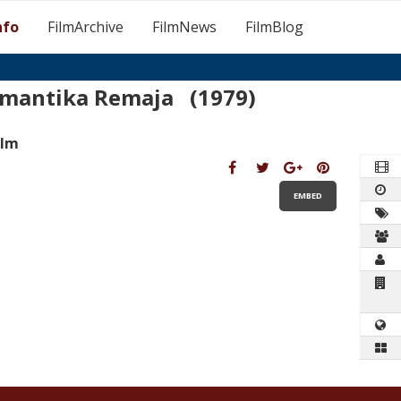
nfo
FilmArchive
FilmNews
FilmBlog
mantika Remaja (1979)
ilm
EMBED