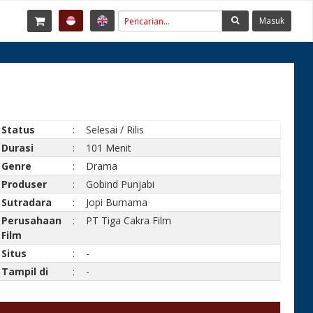
Masuk
Status
:
Selesai / Rilis
Durasi
:
101 Menit
Genre
:
Drama
Produser
:
Gobind Punjabi
Sutradara
:
Jopi Burnama
Perusahaan
:
PT Tiga Cakra Film
Film
Situs
:
-
Tampil di
:
-