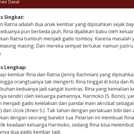
masi Dasar
is Singkat:
an Ratna adalah dua anak kembar yang dipisahkan sejak bay
keduanya pun berbeda jauh. Rina dijadikan babu oleh kelu
kan Ratna tumbuh menjadi gadis tomboy. Karena masalah y
masing masing. Dan mereka sempat tertukar namun justru
.
is Lengkap:
bayi kembar Rina dan Ratna (Jenny Rachman) yang dipisahk
ingga orangtuanya tak mengerti. Rina tinggal di kota dan R
buhan keduanya jadi sangat kontras. Rina yang kematian k
a sendiri oleh keluarga pamannya, Harmoko (S. Bono), yang
 menjadi gadis kelelakian dan pandai main akrobat sebaga
 dan Ucok (Anen S.). Tak tahan dengan perlakuan bibi dan a
kan dengan seorang bandot tua. Pelarian ini membuat Rina 
ik keadaan keluarga Harmoko, sedang Rina bisa melembut
nya dua gadis kembar tadi.