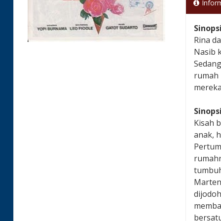
Infor
Sinops
Rina d
Nasib 
Sedang
rumah 
mereka
Sinops
Kisah 
anak, h
Pertum
rumahny
tumbuh
Marten)
dijodoh
membal
bersatu