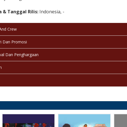
 & Tanggal Rilis:
Indonesia, -
kasi:
17+
 And Crew
a:
Bahasa Indonesia
i Dan Promosi
:
Berwarna
val Dan Penghargaan
:
Selesai / Rilis
n