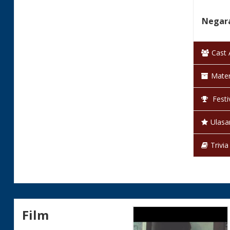
Negara
Klasifi
Cast
Bahas
Mater
Warna
Festi
Status
Ulasa
Trivia
Film