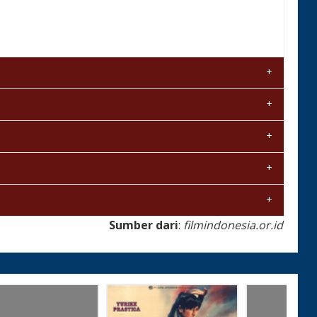
Sumber dari
:
filmindonesia.or.id