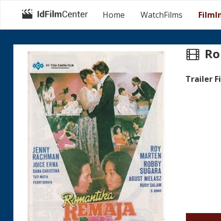
Home
WatchFilms
FilmI
Ro
Trailer F