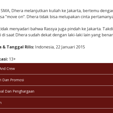
 SMA, Dhera melanjutkan kuliah ke Jakarta, bertemu dengan
isa "move on". Dhera tidak bisa melupakan cinta pertamanya
tidak menyadari bahwa Rassya juga pindah ke Jakarta. Ta
 di saat Dhera sudah dekat dengan laki-laki lain yang bena
 & Tanggal Rilis:
Indonesia, 22 Januari 2015
kasi:
13+
 And Crew
a:
Bahasa Indonesia
i Dan Promosi
:
Berwarna
val Dan Penghargaan
:
Selesai / Rilis
n