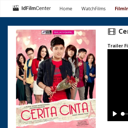
Home
WatchFilms
FilmI
Cer
Trailer F
Play