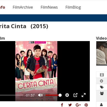
nfo
FilmArchive
FilmNews
FilmBlog
ita Cinta (2015)
ilm
Video
-01:57
Mute
Settings
PIP
Enter
fullscreen