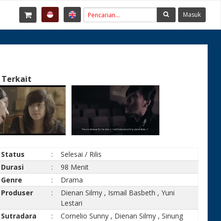
Masuk
 Terkait
Status
:
Selesai / Rilis
Durasi
:
98 Menit
Genre
:
Drama
Produser
:
Dienan Silmy
,
Ismail Basbeth
,
Yuni
Lestari
Sutradara
:
Cornelio Sunny
,
Dienan Silmy
,
Sinung