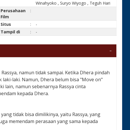
Winahyoko
,
Suryo Wiyogo
,
Teguh Hari
Perusahaan
:
Film
Situs
:
-
Tampil di
:
-
 Rassya, namun tidak sampai. Ketika Dhera pindah
k laki-laki. Namun, Dhera belum bisa "Move on"
aki lain, namun sebenarnya Rassya cinta
rpendam kepada Dhera.
ng tidak bisa dimilikinya, yaitu Rassya, yang
a juga memendam perasaan yang sama kepada