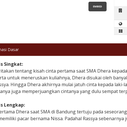
EMBED
masi Dasar
is Singkat:
itakan tentang kisah cinta pertama saat SMA Dhera kepada
rta untuk meneruskan kuliahnya, Dhera disukai oleh banya
ssya. Hingga Dhera akhirnya mulai jatuh cinta kepada laki-l
anya juga memperjuangkan cintanya yang dulu sempat te
is Lengkap:
ertama Dhera saat SMA di Bandung tertuju pada seseorang ya
memiliki pacar bernama Nissa. Padahal Rassya sebenarny