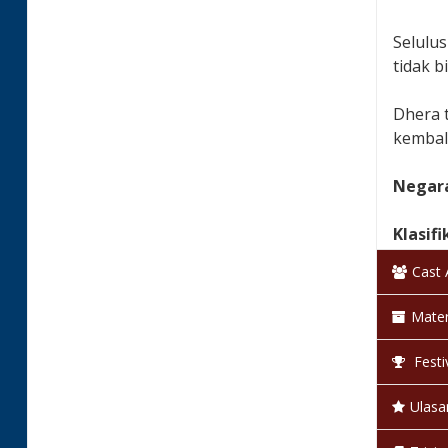
Selulus
tidak b
Dhera 
kembali
Negara
Klasifi
Cast
Bahas
Mater
Warna
Festi
Status
Ulasa