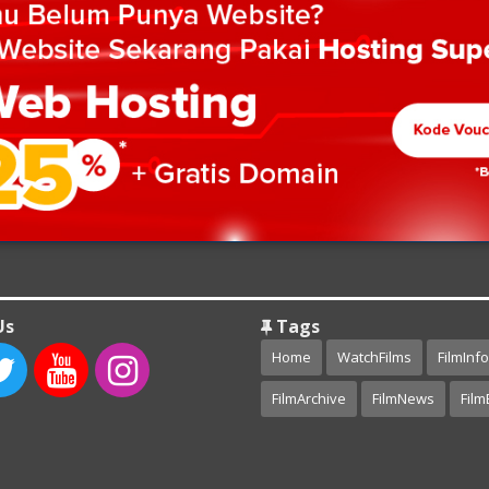
Us
Tags
Home
WatchFilms
FilmInfo
FilmArchive
FilmNews
Film