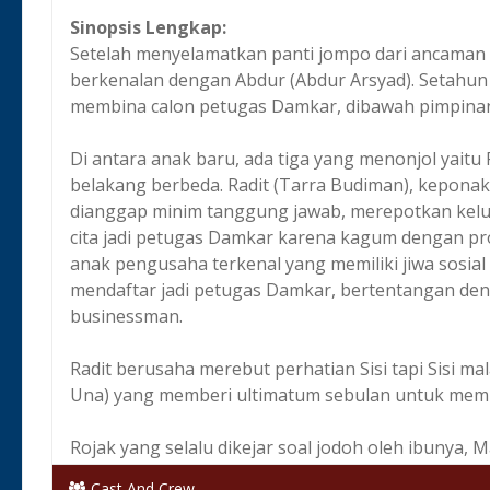
Sinopsis Lengkap:
Setelah menyelamatkan panti jompo dari ancaman 
berkenalan dengan Abdur (Abdur Arsyad). Setahu
membina calon petugas Damkar, dibawah pimpinan
Di antara anak baru, ada tiga yang menonjol yaitu
belakang berbeda. Radit (Tarra Budiman), keponak
dianggap minim tanggung jawab, merepotkan keluarga
cita jadi petugas Damkar karena kagum dengan p
anak pengusaha terkenal yang memiliki jiwa sosia
mendaftar jadi petugas Damkar, bertentangan den
businessman.
Radit berusaha merebut perhatian Sisi tapi Sisi m
Una) yang memberi ultimatum sebulan untuk mem
Rojak yang selalu dikejar soal jodoh oleh ibunya,
(Marissa L Nasution), kakak Sisi sejak pandangan
Cast And Crew