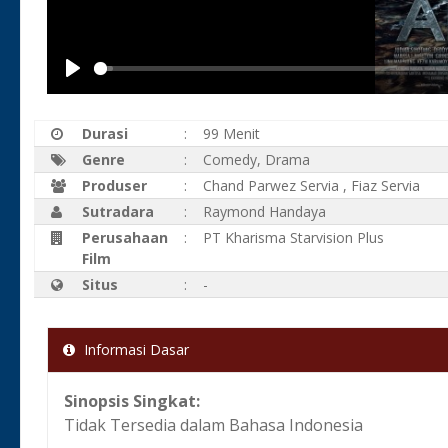
Play
Durasi
:
99 Menit
Genre
:
Comedy, Drama
Produser
:
Chand Parwez Servia
,
Fiaz Servia
Sutradara
:
Raymond Handaya
Perusahaan
:
PT Kharisma Starvision Plus
Film
Situs
:
-
Informasi Dasar
Sinopsis Singkat:
Tidak Tersedia dalam Bahasa Indonesia