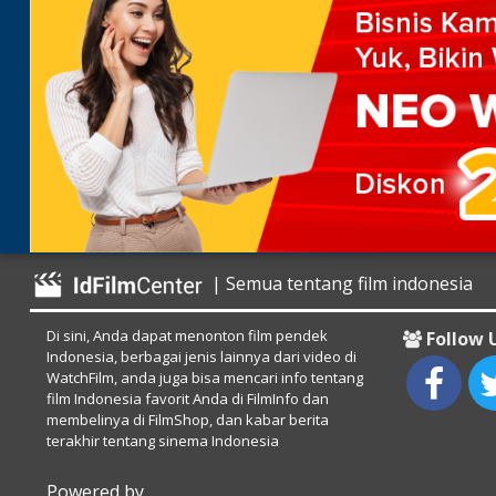
| Semua tentang film indonesia
Di sini, Anda dapat menonton film pendek
Follow 
Indonesia, berbagai jenis lainnya dari video di
WatchFilm, anda juga bisa mencari info tentang
film Indonesia favorit Anda di FilmInfo dan
membelinya di FilmShop, dan kabar berita
terakhir tentang sinema Indonesia
Powered by