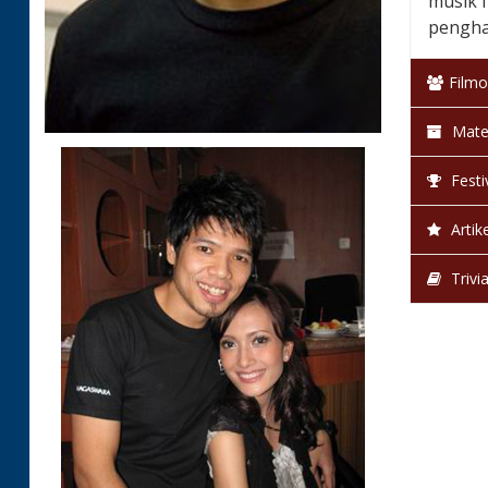
musik 
pengha
Filmo
Mate
Festi
Artike
Trivi