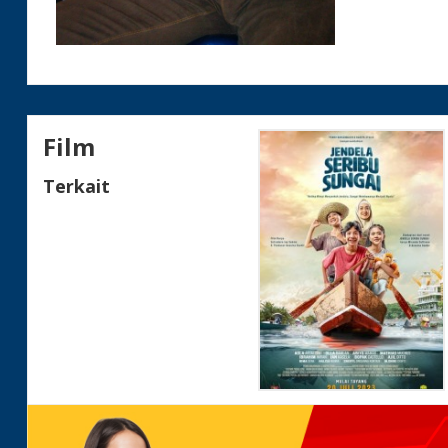
Film
Terkait