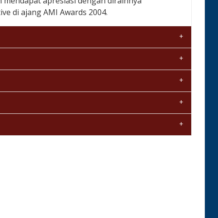
n mendapat apresiasi dengan diraihnya
ive di ajang AMI Awards 2004.