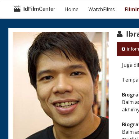
Home
WatchFilms
FilmI
Ibr
Infor
Juga d
Tempat
Biogra
Baim a
akhirn
Biogra
Baim ad