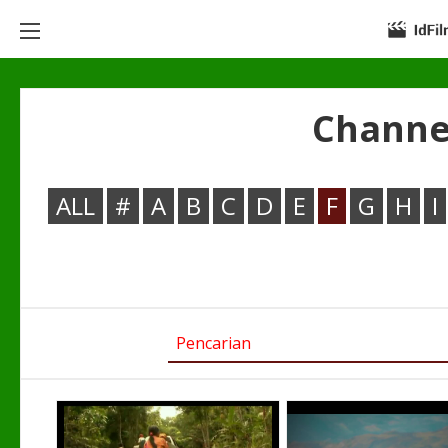
Channe
ALL
#
A
B
C
D
E
F
G
H
I