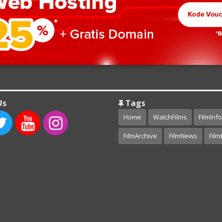
Us
Tags
Home
WatchFilms
FilmInfo
FilmArchive
FilmNews
Film