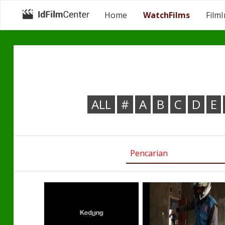
Home
WatchFilms
Film
ALL
#
A
B
C
D
E