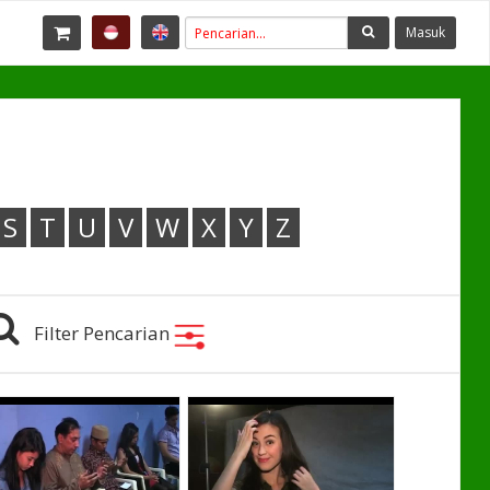
Masuk
S
T
U
V
W
X
Y
Z
Filter Pencarian