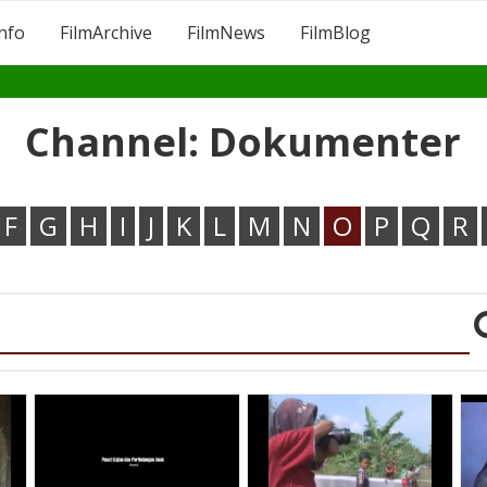
Info
FilmArchive
FilmNews
FilmBlog
Channel: Dokumenter
F
G
H
I
J
K
L
M
N
O
P
Q
R