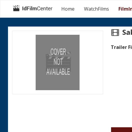
Home
WatchFilms
FilmI
Sa
Trailer F