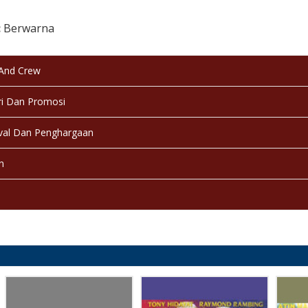
:
Berwarna
:
Selesai / Rilis
 And Crew
i Dan Promosi
val Dan Penghargaan
n