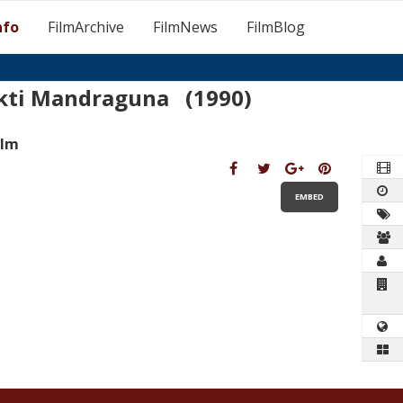
nfo
FilmArchive
FilmNews
FilmBlog
kti Mandraguna (1990)
ilm
EMBED