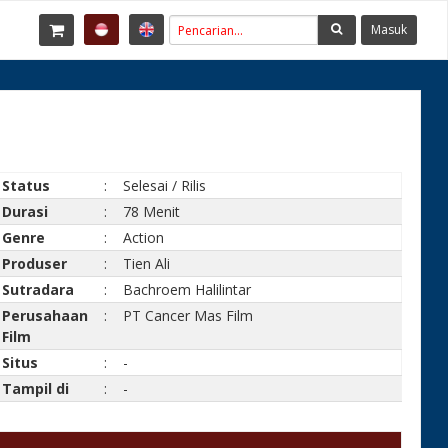
Masuk
Status
:
Selesai / Rilis
Durasi
:
78 Menit
Genre
:
Action
Produser
:
Tien Ali
Sutradara
:
Bachroem Halilintar
Perusahaan
:
PT Cancer Mas Film
Film
Situs
:
-
Tampil di
:
-