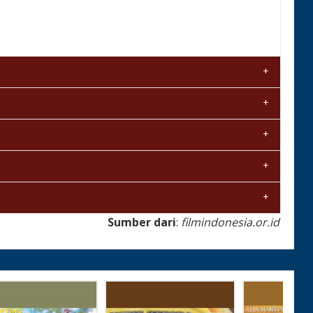
Sumber dari
:
filmindonesia.or.id