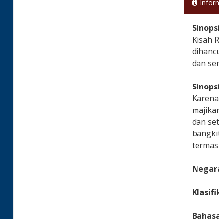
Infor
Sinops
Kisah 
dihanc
dan se
Sinops
Karena 
majikan
dan se
bangki
termas
Negara
Klasifi
Bahas