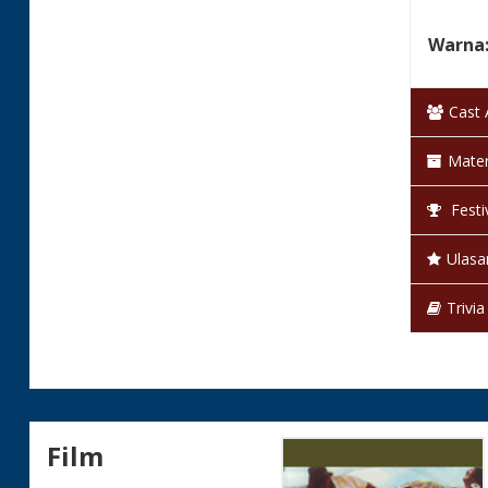
Warna
Status
Cast
Mater
Festi
Ulasa
Trivia
Film