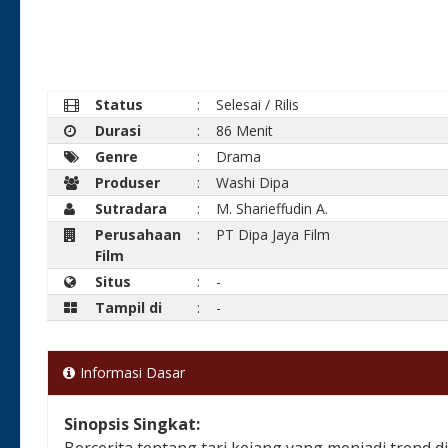
Status
:
Selesai / Rilis
Durasi
:
86 Menit
Genre
:
Drama
Produser
:
Washi Dipa
Sutradara
:
M. Sharieffudin A.
Perusahaan
:
PT Dipa Jaya Film
Film
Situs
:
-
Tampil di
:
-
Informasi Dasar
Sinopsis Singkat:
Bercerita tentang tari kejang yang menjadi trend