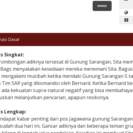
EMBED
masi Dasar
is Singkat:
 rombongan adiknya tersesat di Gunung Sarangan, Sita mem
n Bags menyatakan kesediaan mereka menemani Sita. Bagus 
 mengalami musibah ketika mendaki Gunung Sarangan 5 tah
 Tim SAR yang dikomandoi oleh Bernard. Ketika Bernard b
 ada kekuatan supra-natural negatif yang bisa membahayak
skan melanjutkan pencarian, apapun resikonya.
is Lengkap:
endapat kabar penting dari pos Jagawana gunung Sarangan
udah dua hari ini, Gancar adiknya dan beberapa teman gru