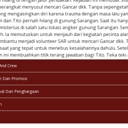
hilang di tengah jalur pendakian. Kejadian ini membuat Sita
berangkat menyusul mencari Gancar dkk. Tanpa sepengetahu
ang mengasingkan diri karena trauma dengan masa lalu y
 dan Tito pernah hilang di gunung Sarangan. Saat itu hany
misterius di salah satu lokasi angker gunung Sarangan. Seme
ah. Ia memutuskan untuk menjauh dari kegiatan pecinta al
mbantu menjadi volunteer SAR untuk mencari Gancar dkk. T
saat yang tepat untuk menebus kesalahannya dahulu. Setela
n ini membuahkan titik terang jawaban bagi Tito. Teka tek
saikan akhirnya terjawab.
 And Crew
 & Tanggal Rilis:
Indonesia, 20 November 2008
i Dan Promosi
kasi:
17+
val Dan Penghargaan
a:
Bahasa Indonesia
n
:
Berwarna