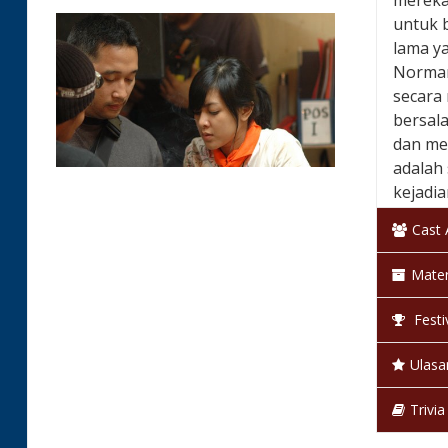
mereka 
untuk 
lama y
Norman
secara 
bersal
dan me
adalah 
kejadia
tersele
Cast
Negara
Mater
Klasifi
Festi
Bahas
Ulasa
Warna
Trivia