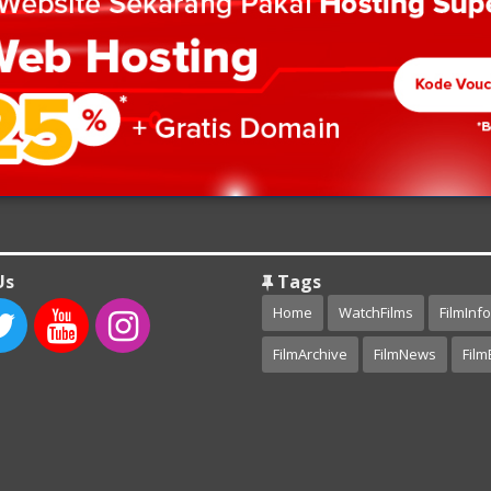
Us
Tags
Home
WatchFilms
FilmInfo
FilmArchive
FilmNews
Film