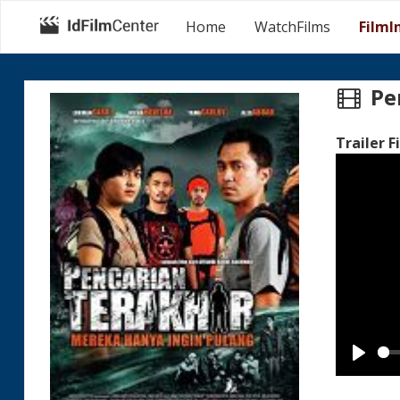
Home
WatchFilms
FilmI
Pe
Trailer F
Play