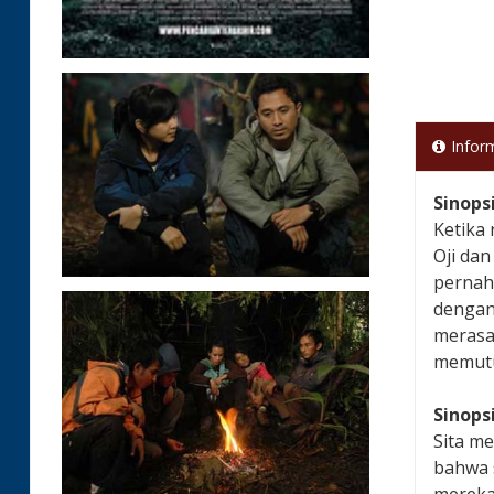
Infor
Sinops
Ketika
Oji da
pernah
dengan
merasa
memutu
Sinops
Sita m
bahwa s