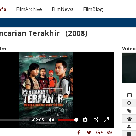
nfo
FilmArchive
FilmNews
FilmBlog
ncarian Terakhir (2008)
ilm
Video
-02:05
Mute
Settings
PIP
Enter
fullscreen