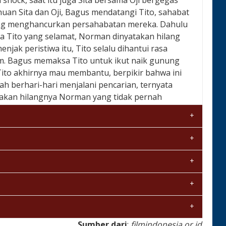
 shock, saat itu juga Sita bersama Oji bergegas
an Sita dan Oji, Bagus mendatangi Tito, sahabat
ang menghancurkan persahabatan mereka. Dahulu
a Tito yang selamat, Norman dinyatakan hilang
njak peristiwa itu, Tito selalu dihantui rasa
am. Bagus memaksa Tito untuk ikut naik gunung
ito akhirnya mau membantu, berpikir bahwa ini
h berhari-hari menjalani pencarian, ternyata
i akan hilangnya Norman yang tidak pernah
Sumber dari
:
filmindonesia.or.id