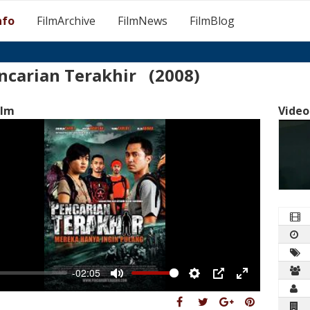
nfo
FilmArchive
FilmNews
FilmBlog
ncarian Terakhir (2008)
ilm
Video
-02:05
Mute
Settings
PIP
Enter
fullscreen