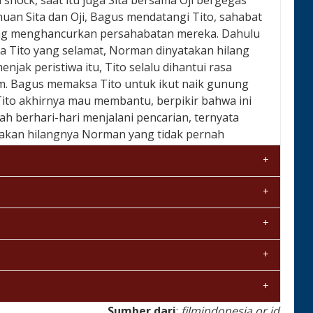
 shock, saat itu juga Sita bersama Oji bergegas
an Sita dan Oji, Bagus mendatangi Tito, sahabat
ang menghancurkan persahabatan mereka. Dahulu
a Tito yang selamat, Norman dinyatakan hilang
njak peristiwa itu, Tito selalu dihantui rasa
am. Bagus memaksa Tito untuk ikut naik gunung
ito akhirnya mau membantu, berpikir bahwa ini
h berhari-hari menjalani pencarian, ternyata
i akan hilangnya Norman yang tidak pernah
Sumber dari
:
filmindonesia.or.id