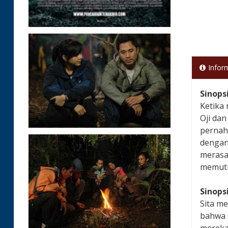
Infor
Sinops
Ketika
Oji da
pernah
dengan
merasa
memutu
Sinops
Sita m
bahwa s