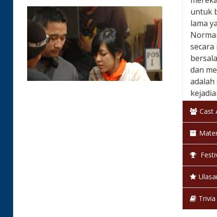
mereka 
untuk 
lama y
Norman
secara 
bersal
dan me
adalah 
kejadia
tersele
Cast
Negara
Mater
Klasifi
Festi
Bahas
Ulasa
Warna
Trivia