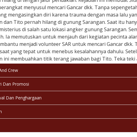
hilang di tengah jalur pendakian. Kejadian ini membuat Sita
berangkat menyusul mencari Gancar dkk. Tanpa sepengetahu
ang mengasingkan diri karena trauma dengan masa lalu y
 dan Tito pernah hilang di gunung Sarangan. Saat itu hany
misterius di salah satu lokasi angker gunung Sarangan. Seme
ah. Ia memutuskan untuk menjauh dari kegiatan pecinta al
mbantu menjadi volunteer SAR untuk mencari Gancar dkk. T
saat yang tepat untuk menebus kesalahannya dahulu. Setela
n ini membuahkan titik terang jawaban bagi Tito. Teka tek
saikan akhirnya terjawab.
 And Crew
 & Tanggal Rilis:
Indonesia, 20 November 2008
i Dan Promosi
kasi:
17+
val Dan Penghargaan
a:
Bahasa Indonesia
n
:
Berwarna