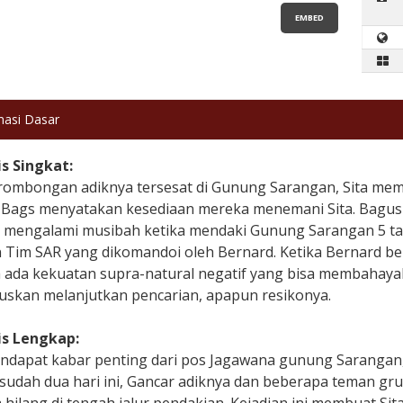
EMBED
masi Dasar
is Singkat:
 rombongan adiknya tersesat di Gunung Sarangan, Sita mem
n Bags menyatakan kesediaan mereka menemani Sita. Bagus 
 mengalami musibah ketika mendaki Gunung Sarangan 5 tah
 Tim SAR yang dikomandoi oleh Bernard. Ketika Bernard b
 ada kekuatan supra-natural negatif yang bisa membahayak
skan melanjutkan pencarian, apapun resikonya.
is Lengkap:
endapat kabar penting dari pos Jagawana gunung Sarangan
udah dua hari ini, Gancar adiknya dan beberapa teman gru