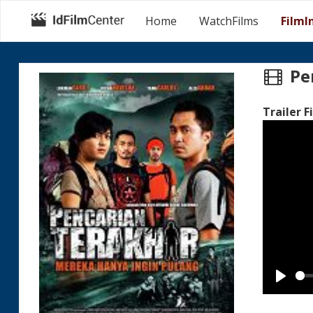
Home
WatchFilms
FilmI
Pe
Trailer F
Play