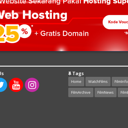
Us
Tags
Home
WatchFilms
FilmInfo
FilmArchive
FilmNews
Film